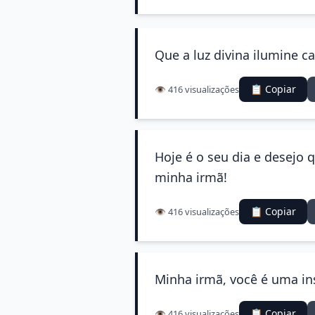
Que a luz divina ilumine c
📋 Copiar
👁️ 416 visualizações
Hoje é o seu dia e desejo 
minha irmã!
📋 Copiar
👁️ 416 visualizações
Minha irmã, você é uma ins
📋 Copiar
👁️ 416 visualizações