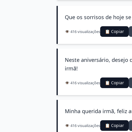
Que os sorrisos de hoje se
📋 Copiar
👁️ 416 visualizações
Neste aniversário, desejo q
irmã!
📋 Copiar
👁️ 416 visualizações
Minha querida irmã, feliz a
📋 Copiar
👁️ 416 visualizações