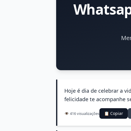
Whatsap
Men
Hoje é dia de celebrar a vi
felicidade te acompanhe 
📋 Copiar
👁️ 416 visualizações