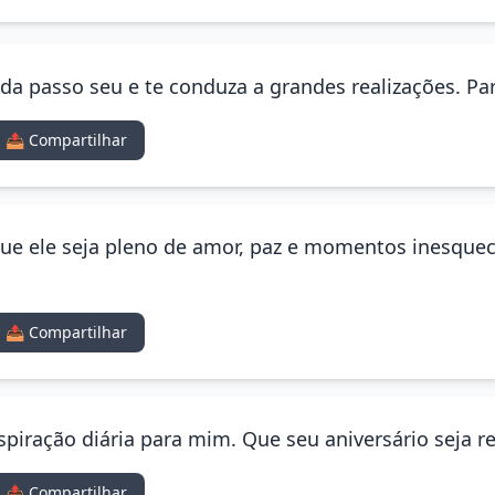
ada passo seu e te conduza a grandes realizações. Pa
📤 Compartilhar
que ele seja pleno de amor, paz e momentos inesquecív
📤 Compartilhar
piração diária para mim. Que seu aniversário seja re
📤 Compartilhar