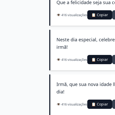
Que a felicidade seja sua
📋 Copiar
👁️ 416 visualizações
Neste dia especial, celebr
irmã!
📋 Copiar
👁️ 416 visualizações
Irmã, que sua nova idade 
dia!
📋 Copiar
👁️ 416 visualizações