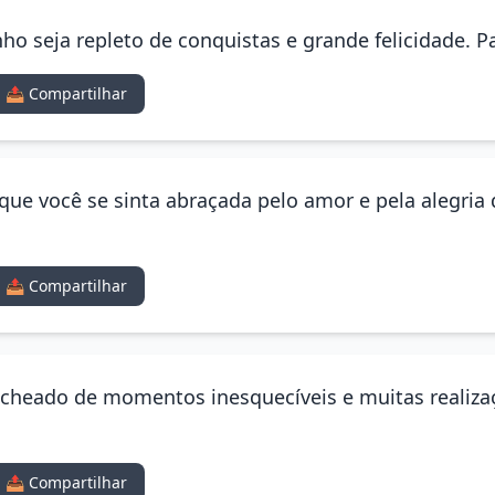
o seja repleto de conquistas e grande felicidade. P
📤 Compartilhar
 que você se sinta abraçada pelo amor e pela alegria
📤 Compartilhar
recheado de momentos inesquecíveis e muitas realiz
📤 Compartilhar