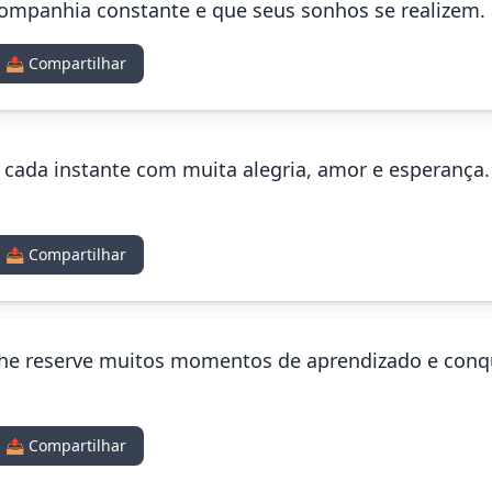
 companhia constante e que seus sonhos se realizem.
📤 Compartilhar
e cada instante com muita alegria, amor e esperança. 
📤 Compartilhar
lhe reserve muitos momentos de aprendizado e conqu
📤 Compartilhar