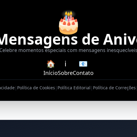
🎂
Mensagens de Aniv
Celebre momentos especiais com mensagens inesquecívei
🏠
ℹ️
📧
Início
Sobre
Contato
vacidade
|
Política de Cookies
|
Política Editorial
|
Política de Correções