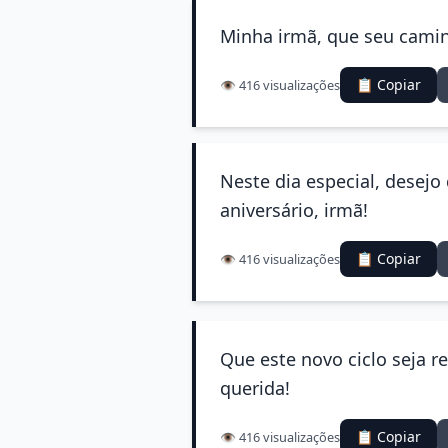
Minha irmã, que seu caminh
📋 Copiar
👁️ 416 visualizações
Neste dia especial, desejo
aniversário, irmã!
📋 Copiar
👁️ 416 visualizações
Que este novo ciclo seja 
querida!
📋 Copiar
👁️ 416 visualizações