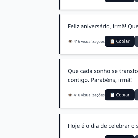
Feliz aniversário, irmã! Q
📋 Copiar
👁️ 416 visualizações
Que cada sonho se transfo
contigo. Parabéns, irmã!
📋 Copiar
👁️ 416 visualizações
Hoje é o dia de celebrar o 