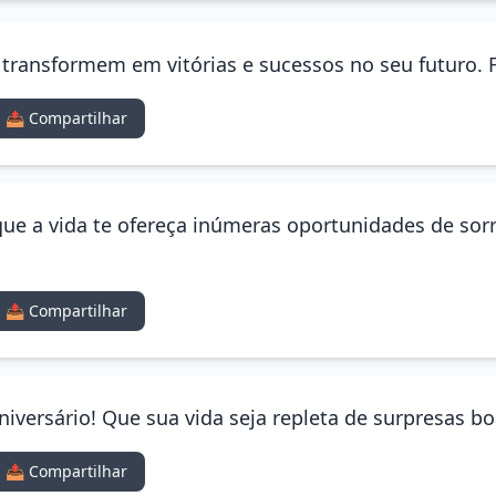
 transformem em vitórias e sucessos no seu futuro. Fe
📤 Compartilhar
ue a vida te ofereça inúmeras oportunidades de sorrir
📤 Compartilhar
niversário! Que sua vida seja repleta de surpresas bo
📤 Compartilhar