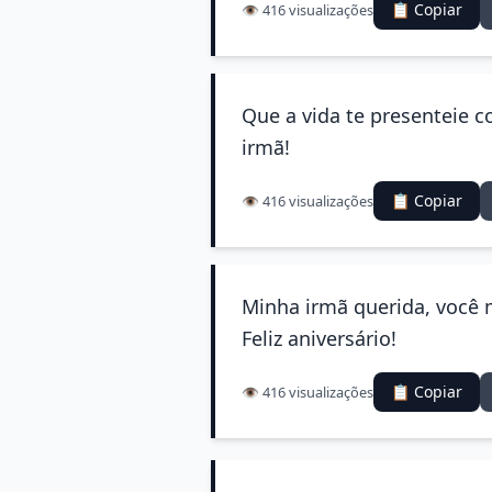
📋 Copiar
👁️ 416 visualizações
Que a vida te presenteie 
irmã!
📋 Copiar
👁️ 416 visualizações
Minha irmã querida, você m
Feliz aniversário!
📋 Copiar
👁️ 416 visualizações