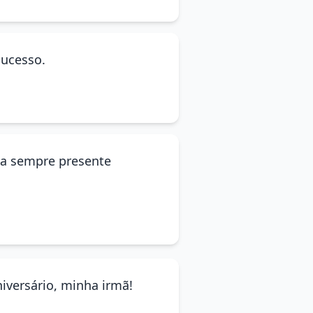
sucesso.
ja sempre presente
niversário, minha irmã!