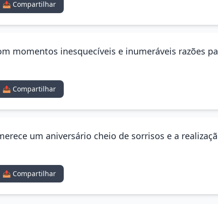
📤 Compartilhar
com momentos inesquecíveis e inumeráveis razões p
📤 Compartilhar
erece um aniversário cheio de sorrisos e a realizaçã
📤 Compartilhar