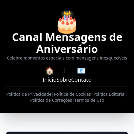
🎂
Canal Mensagens de
Aniversário
Celebre momentos especiais com mensagens inesquecíveis
🏠
ℹ️
📧
Início
Sobre
Contato
Política de Privacidade
|
Política de Cookies
|
Política Editorial
|
Política de Correções
|
Termos de Uso