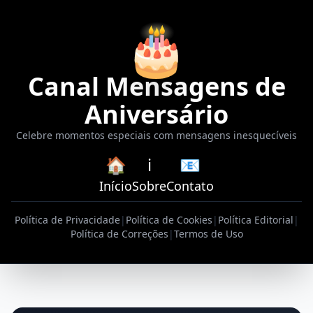
🎂
Canal Mensagens de
Aniversário
Celebre momentos especiais com mensagens inesquecíveis
🏠
ℹ️
📧
Início
Sobre
Contato
Política de Privacidade
|
Política de Cookies
|
Política Editorial
|
Política de Correções
|
Termos de Uso