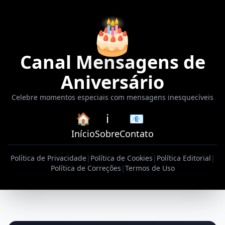
🎂
Canal Mensagens de
Aniversário
Celebre momentos especiais com mensagens inesquecíveis
🏠
ℹ️
📧
Início
Sobre
Contato
Política de Privacidade
|
Política de Cookies
|
Política Editorial
|
Política de Correções
|
Termos de Uso