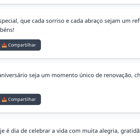
special, que cada sorriso e cada abraço sejam um ref
abéns!
📤 Compartilhar
aniversário seja um momento único de renovação, ch
📤 Compartilhar
Hoje é dia de celebrar a vida com muita alegria, grat