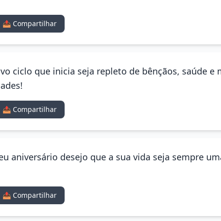
📤 Compartilhar
vo ciclo que inicia seja repleto de bênçãos, saúde e 
dades!
📤 Compartilhar
eu aniversário desejo que a sua vida seja sempre uma
📤 Compartilhar