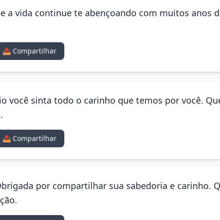
Que a vida continue te abençoando com muitos anos d
!
📤 Compartilhar
io você sinta todo o carinho que temos por você. Que
.
📤 Compartilhar
brigada por compartilhar sua sabedoria e carinho. Q
ção.