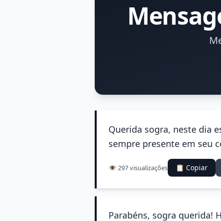
Mensage
Me
Querida sogra, neste dia e
sempre presente em seu cor
📋 Copiar
👁️ 297 visualizações
Parabéns, sogra querida! 