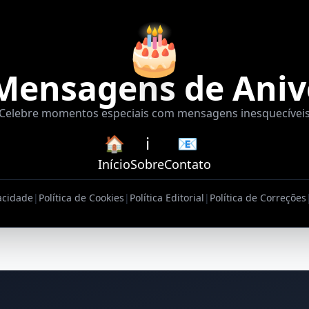
🎂
Mensagens de Aniv
Celebre momentos especiais com mensagens inesquecívei
🏠
ℹ️
📧
Início
Sobre
Contato
vacidade
|
Política de Cookies
|
Política Editorial
|
Política de Correções