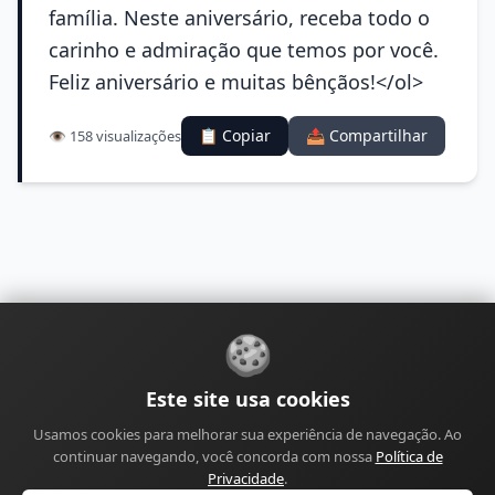
família. Neste aniversário, receba todo o
carinho e admiração que temos por você.
Feliz aniversário e muitas bênçãos!</ol>
📋 Copiar
📤 Compartilhar
👁️ 158 visualizações
🍪
Sobre
Contato
Política de Privacidade
Este site usa cookies
Política de Cookies
Política Editorial
Usamos cookies para melhorar sua experiência de navegação. Ao
Política de Correções
Política de Monetização
continuar navegando, você concorda com nossa
Política de
Perfil do Autor
Termos de Uso
Site
Sitemap
Privacidade
.