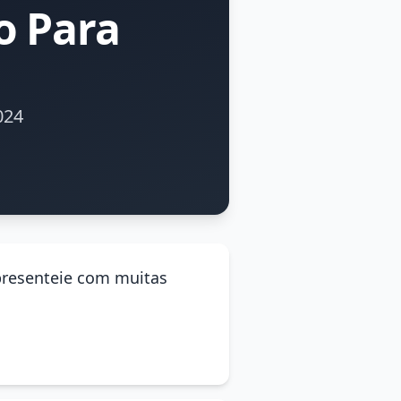
o Para
024
 presenteie com muitas