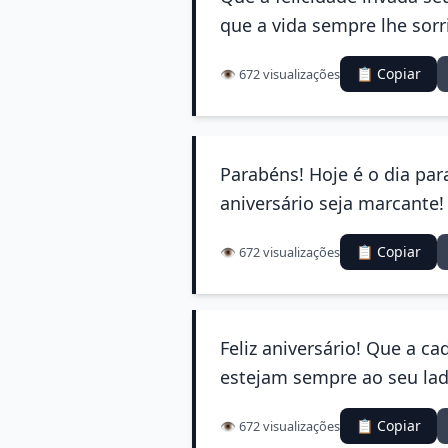
que a vida sempre lhe sorr
📋 Copiar
👁️ 672 visualizações
Parabéns! Hoje é o dia par
aniversário seja marcante!
📋 Copiar
👁️ 672 visualizações
Feliz aniversário! Que a c
estejam sempre ao seu lad
📋 Copiar
👁️ 672 visualizações