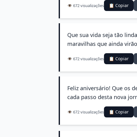
📋 Copiar
👁️ 672 visualizações
Que sua vida seja tão lind
maravilhas que ainda virão
📋 Copiar
👁️ 672 visualizações
Feliz aniversário! Que os
cada passo desta nova jor
📋 Copiar
👁️ 672 visualizações