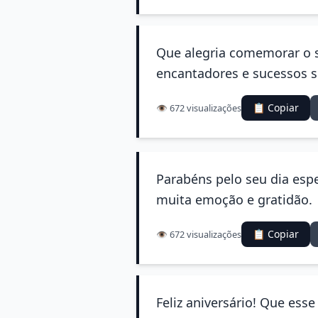
Que alegria comemorar o s
encantadores e sucessos 
📋 Copiar
👁️ 672 visualizações
Parabéns pelo seu dia esp
muita emoção e gratidão.
📋 Copiar
👁️ 672 visualizações
Feliz aniversário! Que ess