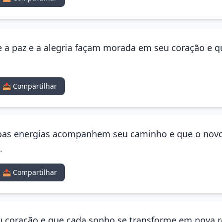
e a paz e a alegria façam morada em seu coração e q
📤 Compartilhar
 boas energias acompanhem seu caminho e que o novo
.
📤 Compartilhar
u coração e que cada sonho se transforme em nova rea