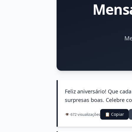
Mensa
Me
Feliz aniversário! Que cad
surpresas boas. Celebre co
📋 Copiar
👁️ 672 visualizações