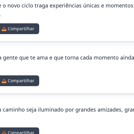
e o novo ciclo traga experiências únicas e momentos
.
📤 Compartilhar
a gente que te ama e que torna cada momento ainda
📤 Compartilhar
seu caminho seja iluminado por grandes amizades, gr
📤 Compartilhar