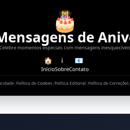
🎂
Mensagens de Aniv
Celebre momentos especiais com mensagens inesquecívei
🏠
ℹ️
📧
Início
Sobre
Contato
vacidade
|
Política de Cookies
|
Política Editorial
|
Política de Correções