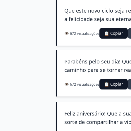
Que este novo ciclo seja r
a felicidade seja sua eter
📋 Copiar
👁️ 672 visualizações
Parabéns pelo seu dia! Qu
caminho para se tornar rea
📋 Copiar
👁️ 672 visualizações
Feliz aniversário! Que a s
sorte de compartilhar a vi