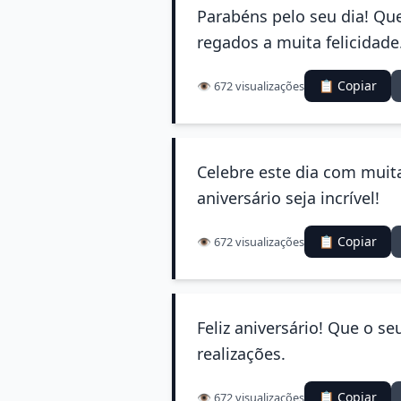
Parabéns pelo seu dia! Qu
regados a muita felicidade
📋 Copiar
👁️ 672 visualizações
Celebre este dia com muit
aniversário seja incrível!
📋 Copiar
👁️ 672 visualizações
Feliz aniversário! Que o 
realizações.
📋 Copiar
👁️ 672 visualizações