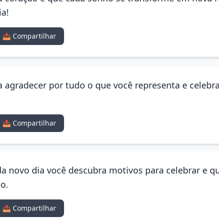
ia!
📤 Compartilhar
a agradecer por tudo o que você representa e celebr
📤 Compartilhar
ada novo dia você descubra motivos para celebrar e 
o.
📤 Compartilhar