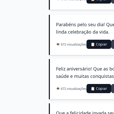
Parabéns pelo seu dia! Qu
linda celebração da vida.
📋 Copiar
👁️ 672 visualizações
Feliz aniversário! Que as
saúde e muitas conquistas
📋 Copiar
👁️ 672 visualizações
Que a felicidade invada se