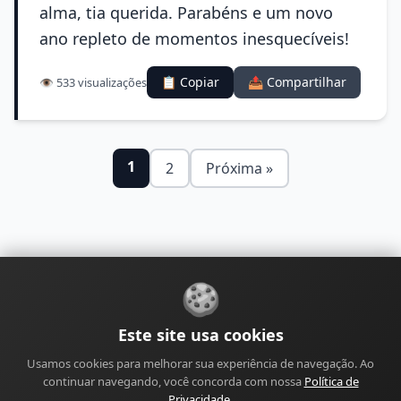
alma, tia querida. Parabéns e um novo
ano repleto de momentos inesquecíveis!
📋 Copiar
📤 Compartilhar
👁️ 533 visualizações
1
2
Próxima »
🍪
Sobre
Contato
Política de Privacidade
Este site usa cookies
Política de Cookies
Política Editorial
Usamos cookies para melhorar sua experiência de navegação. Ao
Política de Correções
Política de Monetização
continuar navegando, você concorda com nossa
Política de
Perfil do Autor
Termos de Uso
Site
Sitemap
Privacidade
.