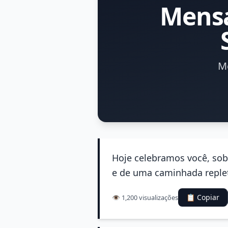
Mensa
M
Hoje celebramos você, sob
e de uma caminhada replet
📋 Copiar
👁️ 1,200 visualizações