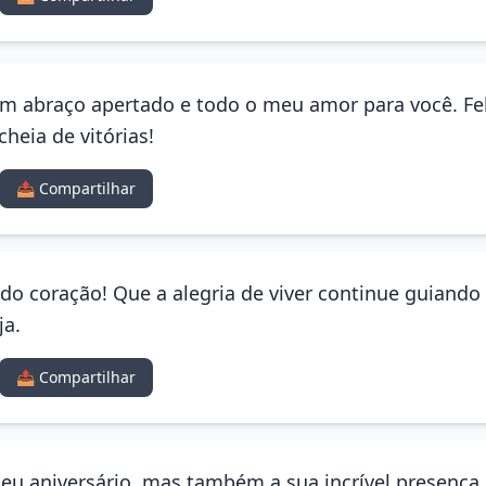
um abraço apertado e todo o meu amor para você. Fel
cheia de vitórias!
📤 Compartilhar
do coração! Que a alegria de viver continue guiando
ja.
📤 Compartilhar
u aniversário, mas também a sua incrível presença