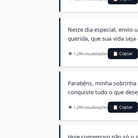
Neste dia especial, envio 
querida, que sua vida seja 
📋 Copiar
👁️ 1,200 visualizações
Parabéns, minha sobrinha 
conquiste tudo o que dese
📋 Copiar
👁️ 1,200 visualizações
Hoje comemoro não só o se