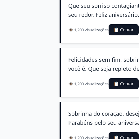
Que seu sorriso contagian
seu redor. Feliz aniversári
📋 Copiar
👁️ 1,200 visualizações
Felicidades sem fim, sobri
você é. Que seja repleto 
📋 Copiar
👁️ 1,200 visualizações
Sobrinha do coração, desej
Parabéns pelo seu aniversá
📋 Copiar
👁️ 1,200 visualizações