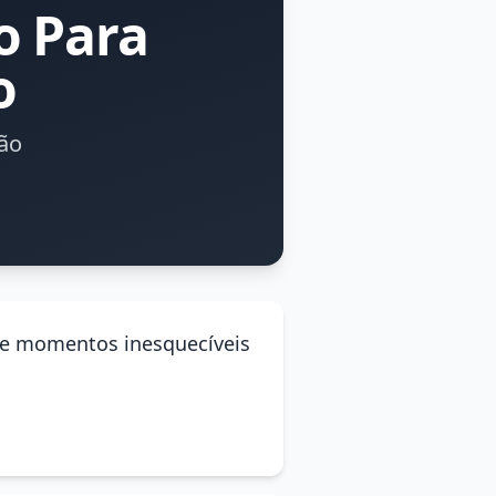
o Para
o
ão
 de momentos inesquecíveis