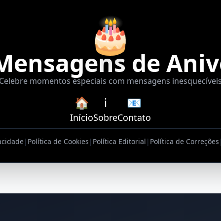
🎂
Mensagens de Aniv
Celebre momentos especiais com mensagens inesquecívei
🏠
ℹ️
📧
Início
Sobre
Contato
vacidade
|
Política de Cookies
|
Política Editorial
|
Política de Correções