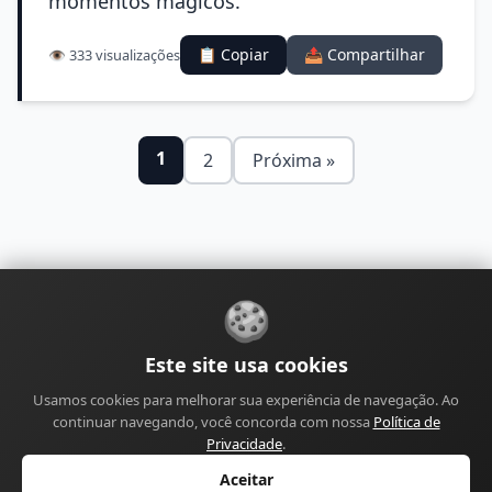
momentos mágicos.
📋 Copiar
📤 Compartilhar
👁️ 333 visualizações
1
2
Próxima »
🍪
Sobre
Contato
Política de Privacidade
Este site usa cookies
Política de Cookies
Política Editorial
Usamos cookies para melhorar sua experiência de navegação. Ao
Política de Correções
Política de Monetização
continuar navegando, você concorda com nossa
Política de
Perfil do Autor
Termos de Uso
Site
Sitemap
Privacidade
.
Aceitar
© 2026 Canal Mensagens de Aniversário. Todos os