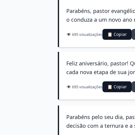
Parabéns, pastor evangéli
o conduza a um novo ano re
📋 Copiar
👁️ 695 visualizações
Feliz aniversário, pastor!
cada nova etapa de sua jor
📋 Copiar
👁️ 695 visualizações
Parabéns pelo seu dia, pas
decisão com a ternura e a