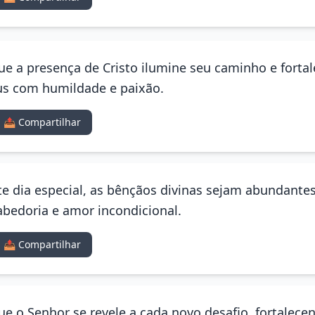
 Que a presença de Cristo ilumine seu caminho e forta
eus com humildade e paixão.
📤 Compartilhar
te dia especial, as bênçãos divinas sejam abundant
abedoria e amor incondicional.
📤 Compartilhar
Que o Senhor se revele a cada novo desafio, fortalece