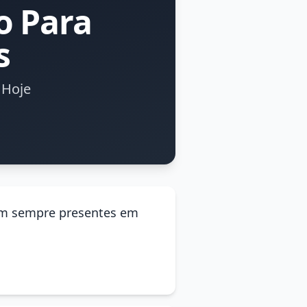
o Para
s
 Hoje
ejam sempre presentes em