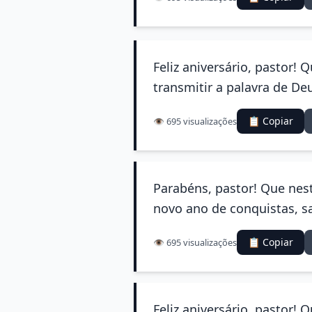
Feliz aniversário, pastor!
transmitir a palavra de D
📋 Copiar
👁️ 695 visualizações
Parabéns, pastor! Que nes
novo ano de conquistas, s
📋 Copiar
👁️ 695 visualizações
Feliz aniversário, pastor! 