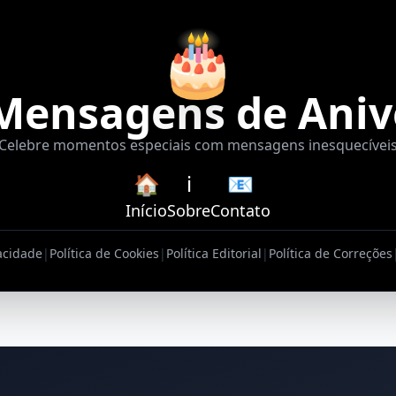
🎂
Mensagens de Aniv
Celebre momentos especiais com mensagens inesquecívei
🏠
ℹ️
📧
Início
Sobre
Contato
vacidade
|
Política de Cookies
|
Política Editorial
|
Política de Correções