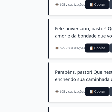
📋 Copiar
👁️ 695 visualizações
Feliz aniversário, pastor!
amor e da bondade que voc
📋 Copiar
👁️ 695 visualizações
Parabéns, pastor! Que nest
enchendo sua caminhada d
📋 Copiar
👁️ 695 visualizações