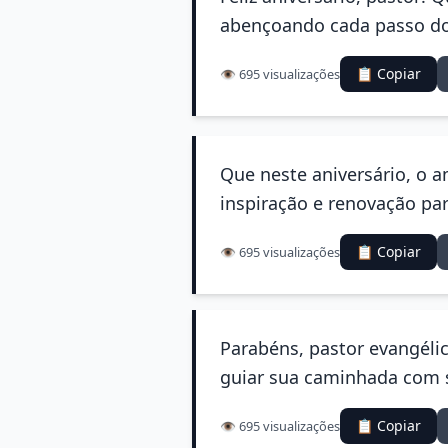
abençoando cada passo do
📋 Copiar
👁️ 695 visualizações
Que neste aniversário, o a
inspiração e renovação par
📋 Copiar
👁️ 695 visualizações
Parabéns, pastor evangélic
guiar sua caminhada com s
📋 Copiar
👁️ 695 visualizações