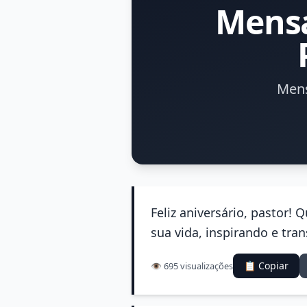
Mensa
Mens
Feliz aniversário, pastor!
sua vida, inspirando e t
📋 Copiar
👁️ 695 visualizações