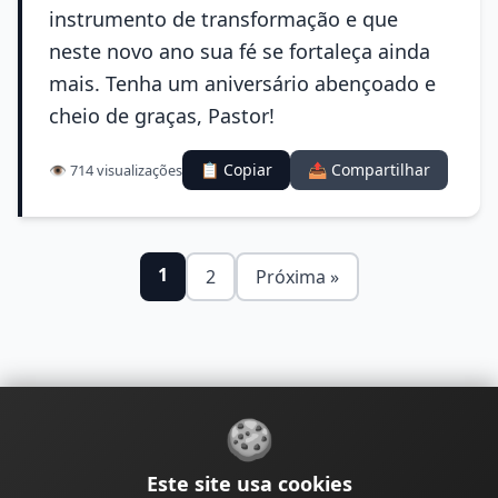
instrumento de transformação e que
neste novo ano sua fé se fortaleça ainda
mais. Tenha um aniversário abençoado e
cheio de graças, Pastor!
📋 Copiar
📤 Compartilhar
👁️ 714 visualizações
1
2
Próxima »
🍪
Sobre
Contato
Política de Privacidade
Este site usa cookies