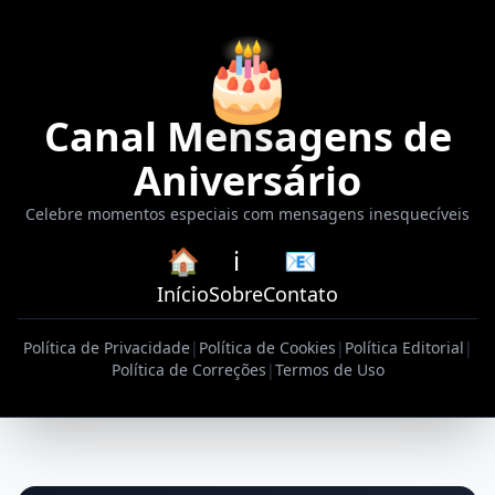
🎂
Canal Mensagens de
Aniversário
Celebre momentos especiais com mensagens inesquecíveis
🏠
ℹ️
📧
Início
Sobre
Contato
Política de Privacidade
|
Política de Cookies
|
Política Editorial
|
Política de Correções
|
Termos de Uso