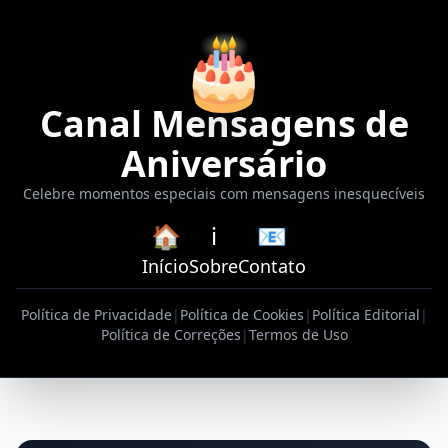
🎂
Canal Mensagens de
Aniversário
Celebre momentos especiais com mensagens inesquecíveis
🏠
ℹ️
📧
Início
Sobre
Contato
Política de Privacidade
|
Política de Cookies
|
Política Editorial
|
Política de Correções
|
Termos de Uso