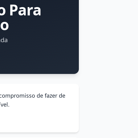
o Para
co
ada
 compromisso de fazer de
vel.