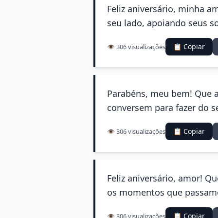
Feliz aniversário, minha a
seu lado, apoiando seus so
📋 Copiar
👁️ 306 visualizações
Parabéns, meu bem! Que a a
conversem para fazer do se
📋 Copiar
👁️ 306 visualizações
Feliz aniversário, amor! Q
os momentos que passamos
📋 Copiar
👁️ 306 visualizações