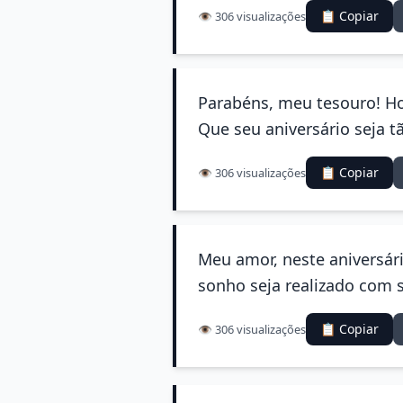
📋 Copiar
👁️ 306 visualizações
Parabéns, meu tesouro! Hoj
Que seu aniversário seja 
📋 Copiar
👁️ 306 visualizações
Meu amor, neste aniversár
sonho seja realizado com 
📋 Copiar
👁️ 306 visualizações