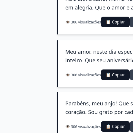
em alegria. Que o amor e
📋 Copiar
👁️ 306 visualizações
Meu amor, neste dia espec
inteiro. Que seu aniversár
📋 Copiar
👁️ 306 visualizações
Parabéns, meu anjo! Que s
coração. Sou grato por ca
📋 Copiar
👁️ 306 visualizações