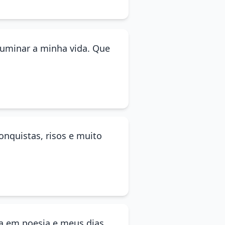
uminar a minha vida. Que
onquistas, risos e muito
na em poesia e meus dias