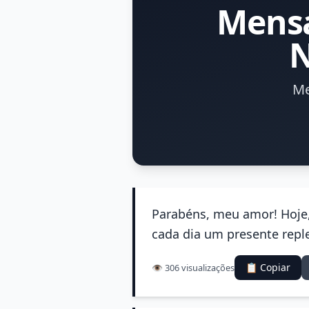
Mensa
N
Me
Parabéns, meu amor! Hoje
cada dia um presente reple
📋 Copiar
👁️ 306 visualizações