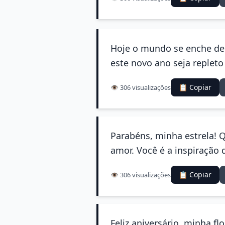
Hoje o mundo se enche de
este novo ano seja replet
📋 Copiar
👁️ 306 visualizações
Parabéns, minha estrela! Q
amor. Você é a inspiração 
📋 Copiar
👁️ 306 visualizações
Feliz aniversário, minha f