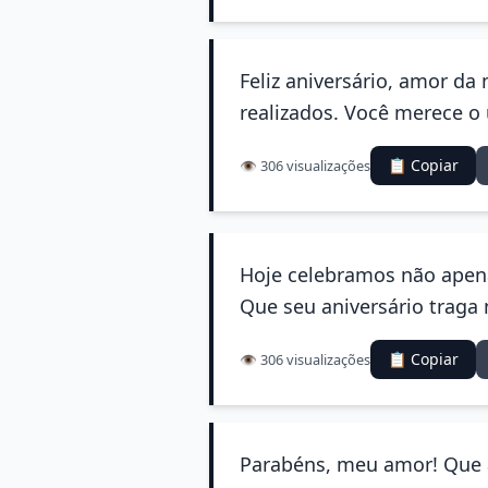
Feliz aniversário, amor da
realizados. Você merece o u
📋 Copiar
👁️ 306 visualizações
Hoje celebramos não apena
Que seu aniversário trag
📋 Copiar
👁️ 306 visualizações
Parabéns, meu amor! Que a