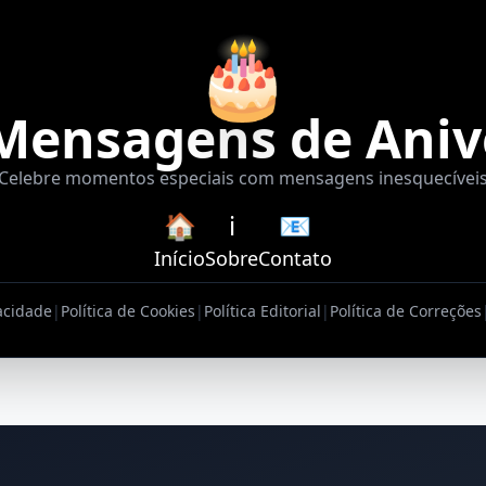
🎂
Mensagens de Aniv
Celebre momentos especiais com mensagens inesquecívei
🏠
ℹ️
📧
Início
Sobre
Contato
vacidade
|
Política de Cookies
|
Política Editorial
|
Política de Correções