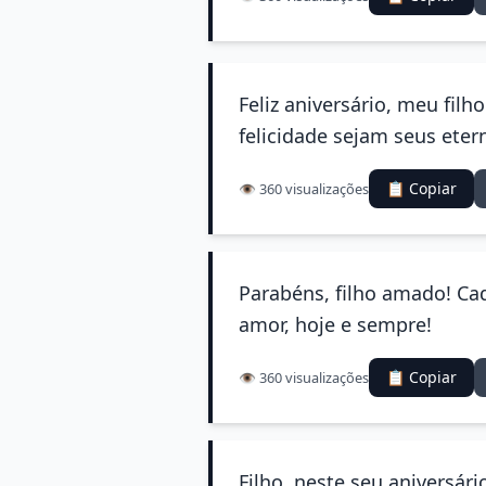
Feliz aniversário, meu fil
felicidade sejam seus ete
📋 Copiar
👁️ 360 visualizações
Parabéns, filho amado! Cad
amor, hoje e sempre!
📋 Copiar
👁️ 360 visualizações
Filho, neste seu aniversár