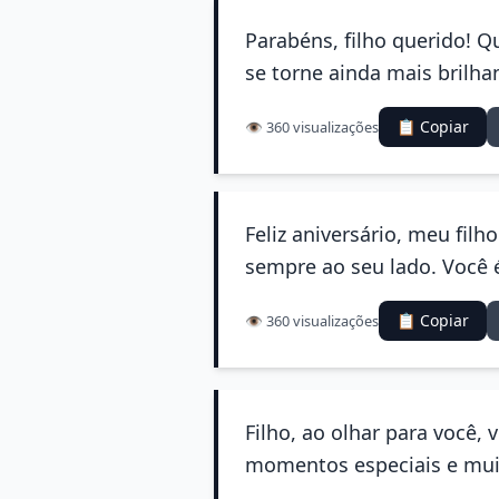
Parabéns, filho querido! 
se torne ainda mais brilha
📋 Copiar
👁️ 360 visualizações
Feliz aniversário, meu fil
sempre ao seu lado. Você 
📋 Copiar
👁️ 360 visualizações
Filho, ao olhar para você, 
momentos especiais e muita