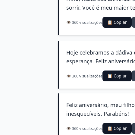
sorrir. Você é meu maior t
📋 Copiar
👁️ 360 visualizações
Hoje celebramos a dádiva 
esperança. Feliz aniversário
📋 Copiar
👁️ 360 visualizações
Feliz aniversário, meu fi
inesquecíveis. Parabéns!
📋 Copiar
👁️ 360 visualizações