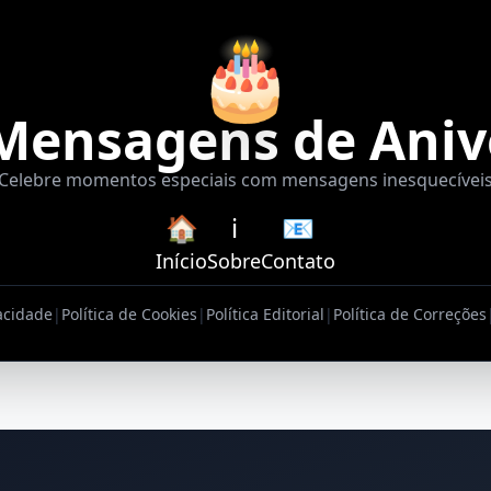
🎂
Mensagens de Aniv
Celebre momentos especiais com mensagens inesquecívei
🏠
ℹ️
📧
Início
Sobre
Contato
vacidade
|
Política de Cookies
|
Política Editorial
|
Política de Correções