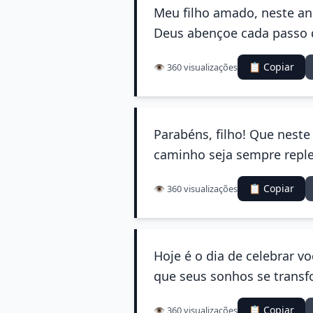
Meu filho amado, neste ani
Deus abençoe cada passo 
📋 Copiar
👁️ 360 visualizações
Parabéns, filho! Que neste
caminho seja sempre reple
📋 Copiar
👁️ 360 visualizações
Hoje é o dia de celebrar v
que seus sonhos se trans
📋 Copiar
👁️ 360 visualizações