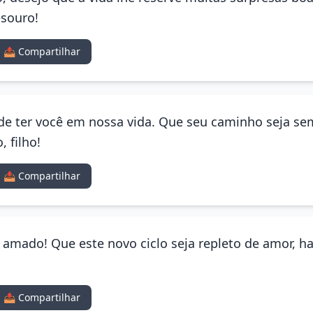
esouro!
📤 Compartilhar
de ter você em nossa vida. Que seu caminho seja s
, filho!
📤 Compartilhar
lho amado! Que este novo ciclo seja repleto de amor,
📤 Compartilhar