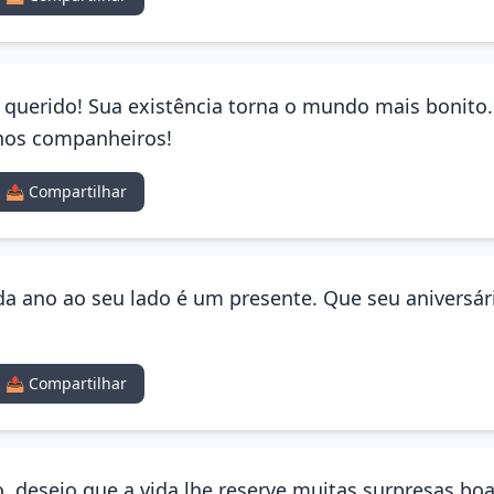
ho querido! Sua existência torna o mundo mais bonito
rnos companheiros!
📤 Compartilhar
a ano ao seu lado é um presente. Que seu aniversário
📤 Compartilhar
io, desejo que a vida lhe reserve muitas surpresas b