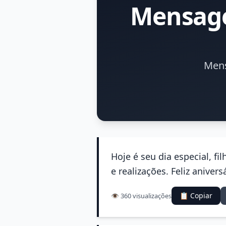
Mensage
Mens
Hoje é seu dia especial, f
e realizações. Feliz anivers
📋 Copiar
👁️ 360 visualizações