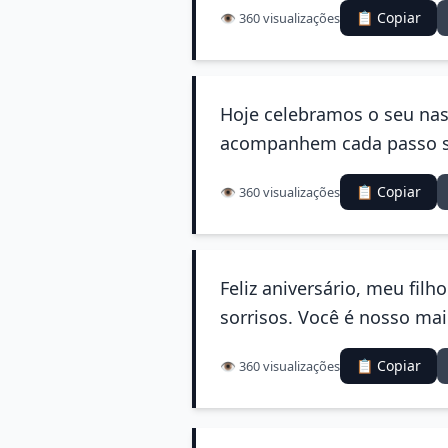
📋 Copiar
👁️ 360 visualizações
Hoje celebramos o seu nas
acompanhem cada passo se
📋 Copiar
👁️ 360 visualizações
Feliz aniversário, meu fil
sorrisos. Você é nosso ma
📋 Copiar
👁️ 360 visualizações