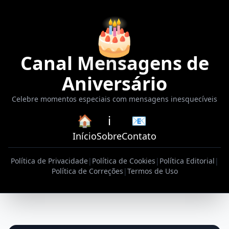
🎂
Canal Mensagens de
Aniversário
Celebre momentos especiais com mensagens inesquecíveis
🏠
ℹ️
📧
Início
Sobre
Contato
Política de Privacidade
|
Política de Cookies
|
Política Editorial
|
Política de Correções
|
Termos de Uso