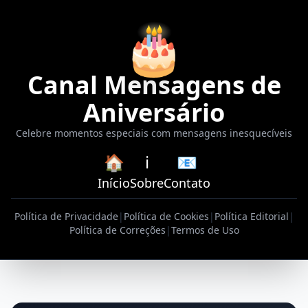
🎂
Canal Mensagens de
Aniversário
Celebre momentos especiais com mensagens inesquecíveis
🏠
ℹ️
📧
Início
Sobre
Contato
Política de Privacidade
|
Política de Cookies
|
Política Editorial
|
Política de Correções
|
Termos de Uso