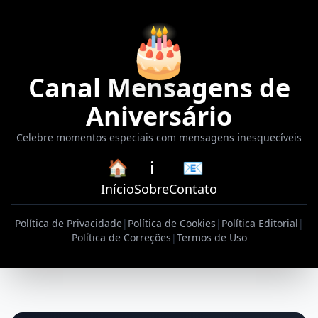
🎂
Canal Mensagens de
Aniversário
Celebre momentos especiais com mensagens inesquecíveis
🏠
ℹ️
📧
Início
Sobre
Contato
Política de Privacidade
|
Política de Cookies
|
Política Editorial
|
Política de Correções
|
Termos de Uso