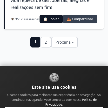
vida repleta de descobertas, alegrias e
realizações sem fim!
📋 Copiar
📤 Compartilhar
👁️ 360 visualizações
1
2
Próxima »
🍪
Sobre
Contato
Política de Privacidade
Este site usa cookies
Política de Cookies
Política Editorial
Usamos cookies para melhorar sua experiência de navegação. Ao
Política de Correções
Política de Monetização
continuar navegando, você concorda com nossa
Política de
Perfil do Autor
Termos de Uso
Site
Sitemap
Privacidade
.