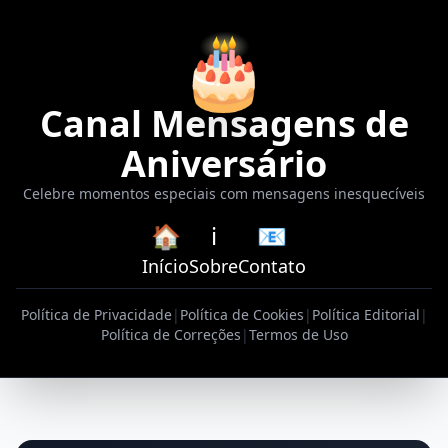
🎂
Canal Mensagens de
Aniversário
Celebre momentos especiais com mensagens inesquecíveis
🏠
ℹ️
📧
Início
Sobre
Contato
Política de Privacidade
|
Política de Cookies
|
Política Editorial
|
Política de Correções
|
Termos de Uso