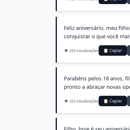
Feliz aniversário, meu fil
conquistar o que você mai
📋 Copiar
👁️ 323 visualizações
Parabéns pelos 18 anos, f
pronto a abraçar novas op
📋 Copiar
👁️ 323 visualizações
Filho, hoje é seu aniversá