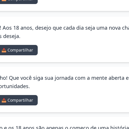
ho! Aos 18 anos, desejo que cada dia seja uma nova ch
s deseja.
📤 Compartilhar
ilho! Que você siga sua jornada com a mente aberta e
ortunidades.
📤 Compartilhar
rio e os 18 anos são apenas o começo de uma história 