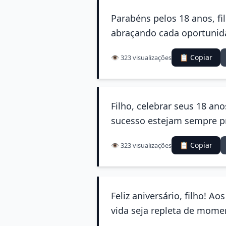
Parabéns pelos 18 anos, fi
abraçando cada oportunida
📋 Copiar
👁️ 323 visualizações
Filho, celebrar seus 18 an
sucesso estejam sempre p
📋 Copiar
👁️ 323 visualizações
Feliz aniversário, filho! A
vida seja repleta de mome