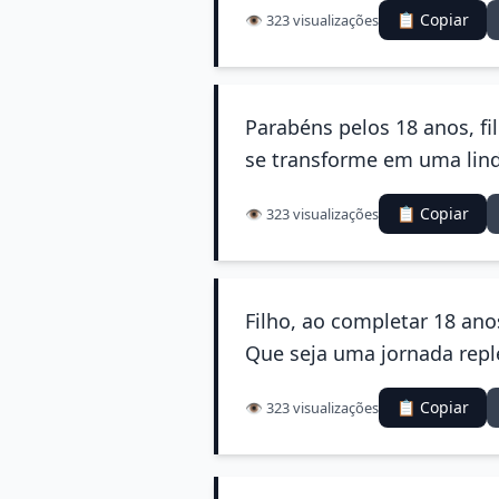
📋 Copiar
👁️ 323 visualizações
Parabéns pelos 18 anos, fi
se transforme em uma linda
📋 Copiar
👁️ 323 visualizações
Filho, ao completar 18 an
Que seja uma jornada reple
📋 Copiar
👁️ 323 visualizações