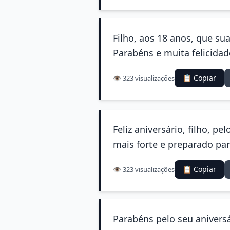
Filho, aos 18 anos, que su
Parabéns e muita felicidad
📋 Copiar
👁️ 323 visualizações
Feliz aniversário, filho, p
mais forte e preparado par
📋 Copiar
👁️ 323 visualizações
Parabéns pelo seu aniversá