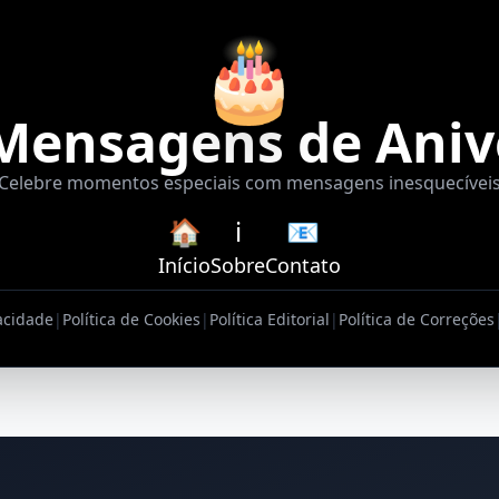
🎂
Mensagens de Aniv
Celebre momentos especiais com mensagens inesquecívei
🏠
ℹ️
📧
Início
Sobre
Contato
vacidade
|
Política de Cookies
|
Política Editorial
|
Política de Correções