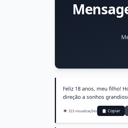
Mensage
Me
Feliz 18 anos, meu filho!
direção a sonhos grandioso
📋 Copiar
👁️ 323 visualizações