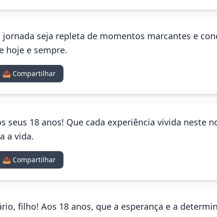
a jornada seja repleta de momentos marcantes e conq
e hoje e sempre.
📤 Compartilhar
elos seus 18 anos! Que cada experiência vivida neste n
a a vida.
📤 Compartilhar
rio, filho! Aos 18 anos, que a esperança e a determ