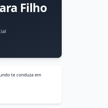
ra Filho
ial
 mundo te conduza em