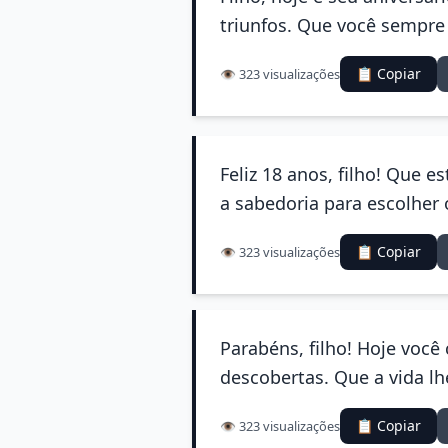
triunfos. Que você sempre
📋 Copiar
👁️ 323 visualizações
Feliz 18 anos, filho! Que 
a sabedoria para escolher
📋 Copiar
👁️ 323 visualizações
Parabéns, filho! Hoje você
descobertas. Que a vida lh
📋 Copiar
👁️ 323 visualizações