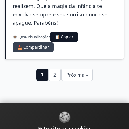
realizem. Que a magia da infância te
envolva sempre e seu sorriso nunca se
apague. Parabéns!
📋 Copiar
👁️ 2,896 visualizações
📤 Compartilhar
1
2
Próxima »
🍪
Sobre
Contato
Política de Privacidade
Este site usa cookies