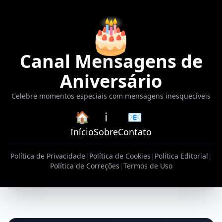
🎂
Canal Mensagens de
Aniversário
Celebre momentos especiais com mensagens inesquecíveis
🏠
ℹ️
📧
Início
Sobre
Contato
Política de Privacidade
|
Política de Cookies
|
Política Editorial
|
Política de Correções
|
Termos de Uso