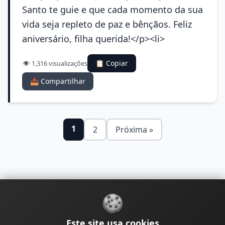
Santo te guie e que cada momento da sua
vida seja repleto de paz e bênçãos. Feliz
aniversário, filha querida!</p><li>
📋 Copiar
👁️ 1,316 visualizações
📤 Compartilhar
1
2
Próxima »
🍪
Sobre
Contato
Política de Privacidade
Este site usa cookies