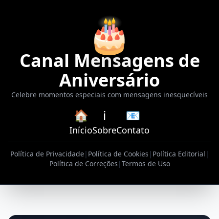
🎂
Canal Mensagens de
Aniversário
Celebre momentos especiais com mensagens inesquecíveis
🏠
ℹ️
📧
Início
Sobre
Contato
Política de Privacidade
|
Política de Cookies
|
Política Editorial
|
Política de Correções
|
Termos de Uso