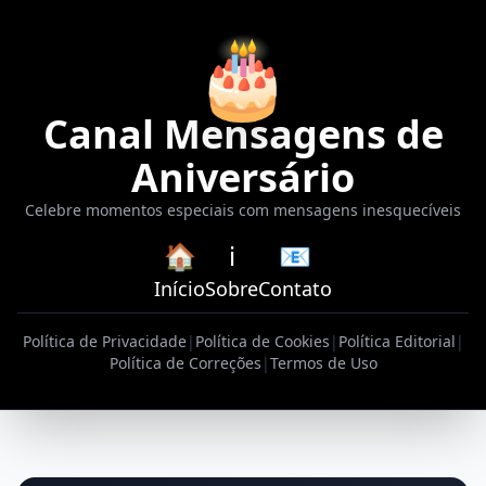
🎂
Canal Mensagens de
Aniversário
Celebre momentos especiais com mensagens inesquecíveis
🏠
ℹ️
📧
Início
Sobre
Contato
Política de Privacidade
|
Política de Cookies
|
Política Editorial
|
Política de Correções
|
Termos de Uso