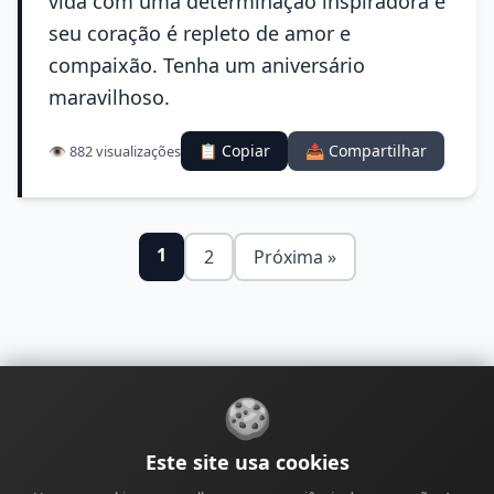
vida com uma determinação inspiradora e
seu coração é repleto de amor e
compaixão. Tenha um aniversário
maravilhoso.
📋 Copiar
📤 Compartilhar
👁️ 882 visualizações
1
2
Próxima »
🍪
Sobre
Contato
Política de Privacidade
Este site usa cookies
Política de Cookies
Política Editorial