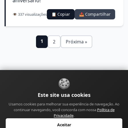
aniversário!
📋 Copiar
📤 Compartilhar
👁️ 337 visualizações
1
2
Próxima »
🍪
Sobre
Contato
Política de Privacidade
Este site usa cookies
Política de Cookies
Política Editorial
Usamos cookies para melhorar sua experiência de navegação. Ao
Política de Correções
Política de Monetização
continuar navegando, você concorda com nossa
Política de
Perfil do Autor
Termos de Uso
Site
Sitemap
Privacidade
.
Aceitar
© 2026 Canal Mensagens de Aniversário. Todos os