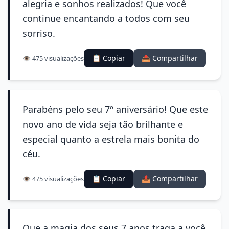
alegria e sonhos realizados! Que você
continue encantando a todos com seu
sorriso.
📋 Copiar
📤 Compartilhar
👁️ 475 visualizações
Parabéns pelo seu 7º aniversário! Que este
novo ano de vida seja tão brilhante e
especial quanto a estrela mais bonita do
céu.
📋 Copiar
📤 Compartilhar
👁️ 475 visualizações
Que a magia dos seus 7 anos traga a você