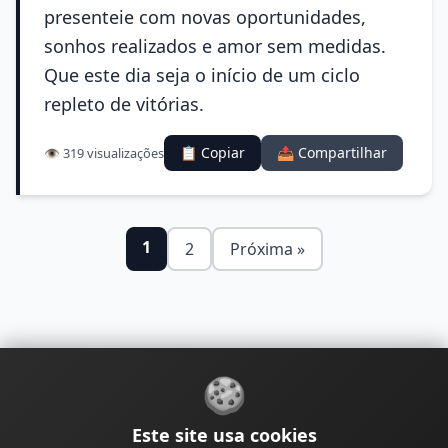
presenteie com novas oportunidades,
sonhos realizados e amor sem medidas.
Que este dia seja o início de um ciclo
repleto de vitórias.
📋 Copiar
📤 Compartilhar
👁️ 319 visualizações
1
2
Próxima »
🍪
Sobre
Contato
Política de Privacidade
Este site usa cookies