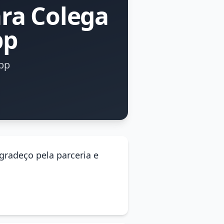
ra Colega
pp
pp
gradeço pela parceria e