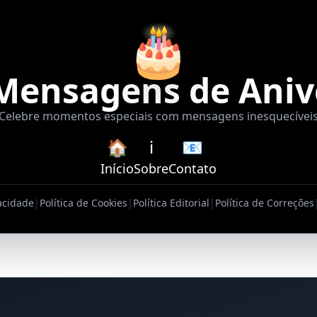
🎂
Mensagens de Aniv
Celebre momentos especiais com mensagens inesquecívei
🏠
ℹ️
📧
Início
Sobre
Contato
vacidade
|
Política de Cookies
|
Política Editorial
|
Política de Correções