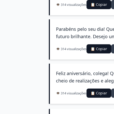
📋 Copiar
👁️ 314 visualizações
Parabéns pelo seu dia! Qu
futuro brilhante. Desejo um
📋 Copiar
👁️ 314 visualizações
Feliz aniversário, colega!
cheio de realizações e ale
📋 Copiar
👁️ 314 visualizações