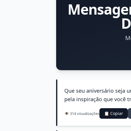
Mensagem
D
M
Que seu aniversário seja 
pela inspiração que você tr
📋 Copiar
👁️ 314 visualizações