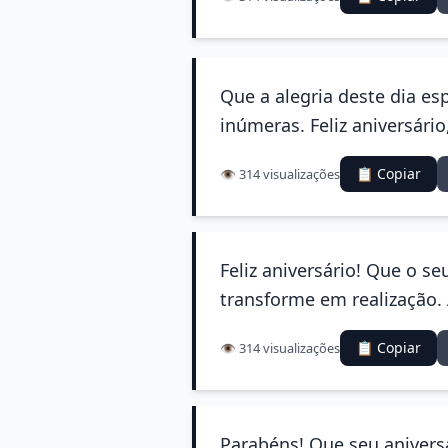
Que a alegria deste dia es
inúmeras. Feliz aniversári
📋 Copiar
👁️ 314 visualizações
Feliz aniversário! Que o s
transforme em realização. 
📋 Copiar
👁️ 314 visualizações
Parabéns! Que seu aniversá