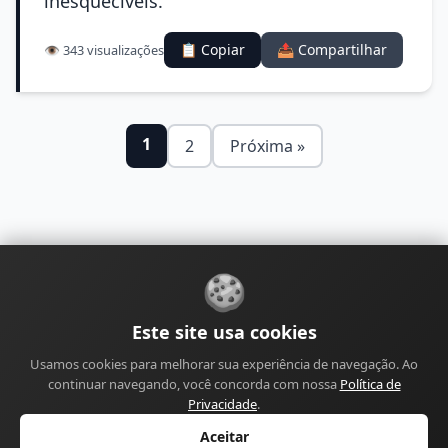
inesquecíveis.
📋 Copiar
📤 Compartilhar
👁️ 343 visualizações
1
2
Próxima »
🍪
Sobre
Contato
Política de Privacidade
Este site usa cookies
Política de Cookies
Política Editorial
Usamos cookies para melhorar sua experiência de navegação. Ao
Política de Correções
Política de Monetização
continuar navegando, você concorda com nossa
Política de
Perfil do Autor
Termos de Uso
Site
Sitemap
Privacidade
.
Aceitar
© 2026 Canal Mensagens de Aniversário. Todos os