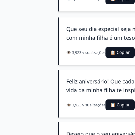
Que seu dia especial seja
com minha filha é um tes
📋 Copiar
👁️ 3,923 visualizações
Feliz aniversário! Que cad
vida da minha filha te ins
📋 Copiar
👁️ 3,923 visualizações
Desejo que o seu aniversár