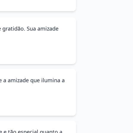
 gratidão. Sua amizade
ue a amizade que ilumina a
e e tão especial quanto a