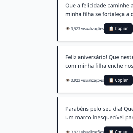
Que a felicidade caminhe 
minha filha se fortaleça a 
📋 Copiar
👁️ 3,923 visualizações
Feliz aniversário! Que nes
com minha filha enche nos
📋 Copiar
👁️ 3,923 visualizações
Parabéns pelo seu dia! Qu
um marco inesquecível para
📋 Copiar
👁️ 3,923 visualizações