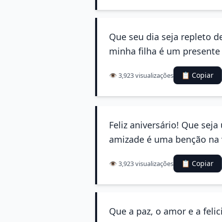
Que seu dia seja repleto 
minha filha é um presente 
📋 Copiar
👁️ 3,923 visualizações
Feliz aniversário! Que sej
amizade é uma benção na v
📋 Copiar
👁️ 3,923 visualizações
Que a paz, o amor e a feli