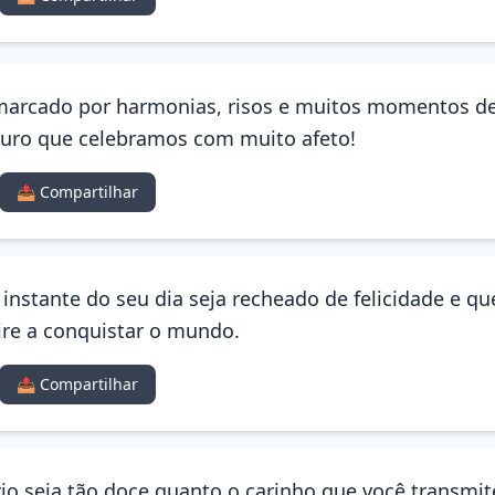
 marcado por harmonias, risos e muitos momentos de
ouro que celebramos com muito afeto!
📤 Compartilhar
a instante do seu dia seja recheado de felicidade e q
pire a conquistar o mundo.
📤 Compartilhar
io seja tão doce quanto o carinho que você transmit