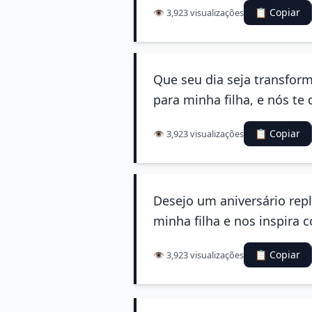
📋 Copiar
👁️ 3,923 visualizações
Que seu dia seja transfo
para minha filha, e nós t
📋 Copiar
👁️ 3,923 visualizações
Desejo um aniversário repl
minha filha e nos inspira 
📋 Copiar
👁️ 3,923 visualizações