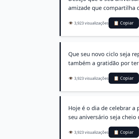
amizade que compartilha c
📋 Copiar
👁️ 3,923 visualizações
Que seu novo ciclo seja rep
também a gratidão por ter
📋 Copiar
👁️ 3,923 visualizações
Hoje é o dia de celebrar a
seu aniversário seja cheio 
📋 Copiar
👁️ 3,923 visualizações