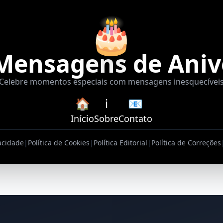
🎂
Mensagens de Aniv
Celebre momentos especiais com mensagens inesquecívei
🏠
ℹ️
📧
Início
Sobre
Contato
vacidade
|
Política de Cookies
|
Política Editorial
|
Política de Correções