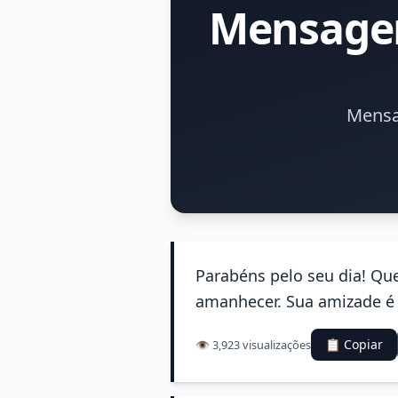
Mensagem
Mensa
Parabéns pelo seu dia! Qu
amanhecer. Sua amizade é 
📋 Copiar
👁️ 3,923 visualizações