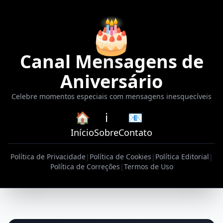
🎂
Canal Mensagens de
Aniversário
Celebre momentos especiais com mensagens inesquecíveis
🏠
ℹ️
📧
Início
Sobre
Contato
Política de Privacidade
|
Política de Cookies
|
Política Editorial
|
Política de Correções
|
Termos de Uso