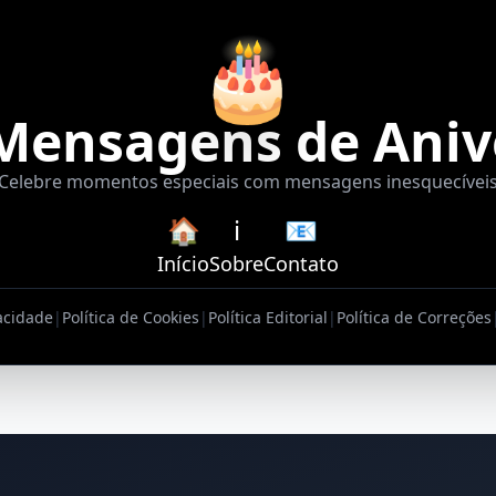
🎂
Mensagens de Aniv
Celebre momentos especiais com mensagens inesquecívei
🏠
ℹ️
📧
Início
Sobre
Contato
vacidade
|
Política de Cookies
|
Política Editorial
|
Política de Correções