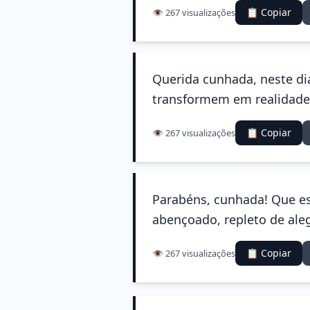
📋 Copiar
👁️ 267 visualizações
Querida cunhada, neste di
transformem em realidade.
📋 Copiar
👁️ 267 visualizações
Parabéns, cunhada! Que es
abençoado, repleto de aleg
📋 Copiar
👁️ 267 visualizações