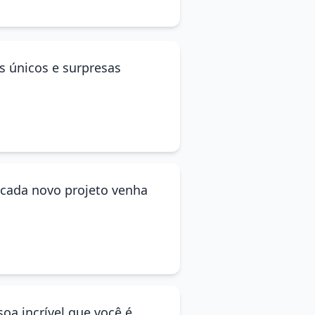
s únicos e surpresas
e cada novo projeto venha
oa incrível que você é.