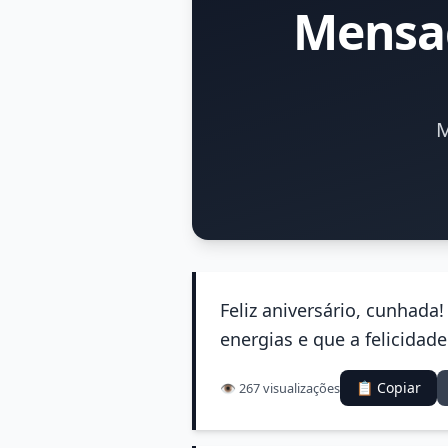
Mensag
M
Feliz aniversário, cunhada
energias e que a felicidad
📋 Copiar
👁️ 267 visualizações