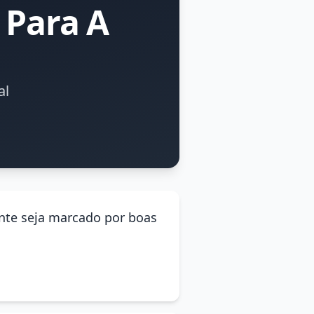
 Para A
al
ante seja marcado por boas