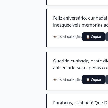
Feliz aniversário, cunhada
inesquecíveis memórias a
📋 Copiar
👁️ 267 visualizações
Querida cunhada, neste di
aniversário seja apenas o 
📋 Copiar
👁️ 267 visualizações
Parabéns, cunhada! Que De