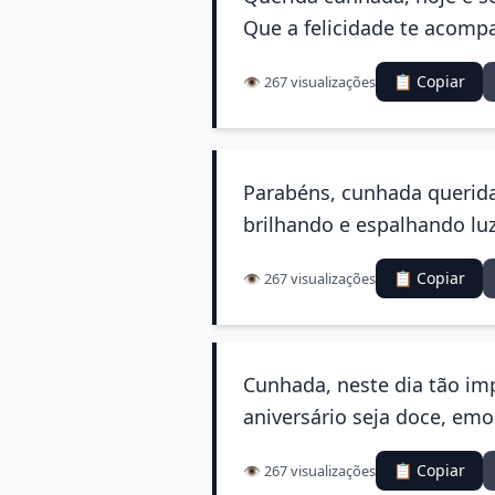
Que a felicidade te acompa
📋 Copiar
👁️ 267 visualizações
Parabéns, cunhada querida
brilhando e espalhando lu
📋 Copiar
👁️ 267 visualizações
Cunhada, neste dia tão imp
aniversário seja doce, em
📋 Copiar
👁️ 267 visualizações