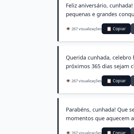
Feliz aniversário, cunhada
pequenas e grandes conqui
📋 Copiar
👁️ 267 visualizações
Querida cunhada, celebro 
próximos 365 dias sejam c
📋 Copiar
👁️ 267 visualizações
Parabéns, cunhada! Que se
momentos que aquecem a a
📋 Copiar
👁️ 267 visualizações