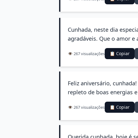
Cunhada, neste dia especi
agradáveis. Que o amor e 
📋 Copiar
👁️ 267 visualizações
Feliz aniversário, cunhada
repleto de boas energias e
📋 Copiar
👁️ 267 visualizações
Querida cunhada, hoje é se