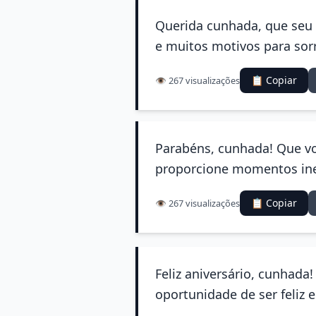
Querida cunhada, que seu a
e muitos motivos para sorr
📋 Copiar
👁️ 267 visualizações
Parabéns, cunhada! Que vo
proporcione momentos ines
📋 Copiar
👁️ 267 visualizações
Feliz aniversário, cunhada
oportunidade de ser feliz 