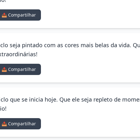
📤 Compartilhar
clo seja pintado com as cores mais belas da vida. Q
traordinárias!
📤 Compartilhar
clo que se inicia hoje. Que ele seja repleto de mome
io!
📤 Compartilhar