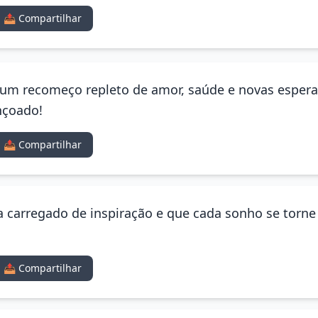
📤 Compartilhar
a um recomeço repleto de amor, saúde e novas espera
nçoado!
📤 Compartilhar
 carregado de inspiração e que cada sonho se torne r
📤 Compartilhar