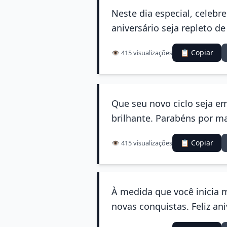
Neste dia especial, celebr
aniversário seja repleto de
📋 Copiar
👁️ 415 visualizações
Que seu novo ciclo seja e
brilhante. Parabéns por m
📋 Copiar
👁️ 415 visualizações
À medida que você inicia m
novas conquistas. Feliz ani