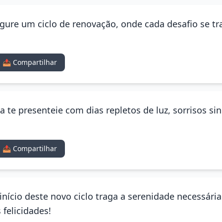
ugure um ciclo de renovação, onde cada desafio se 
📤 Compartilhar
da te presenteie com dias repletos de luz, sorrisos s
📤 Compartilhar
início deste novo ciclo traga a serenidade necessári
felicidades!