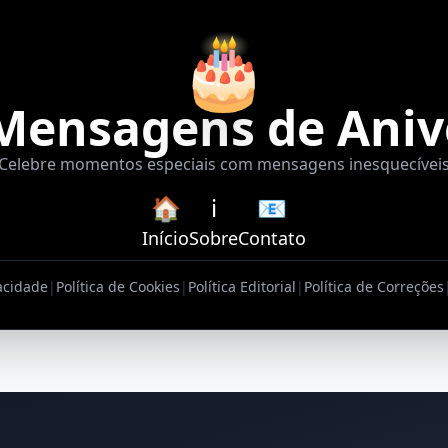
🎂
Mensagens de Aniv
Celebre momentos especiais com mensagens inesquecívei
🏠
ℹ️
📧
Início
Sobre
Contato
vacidade
|
Política de Cookies
|
Política Editorial
|
Política de Correções