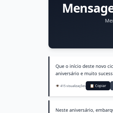
Mensagem
Men
Que o início deste novo cic
aniversário e muito sucess
📋 Copiar
👁️ 415 visualizações
Neste aniversário, embarqu