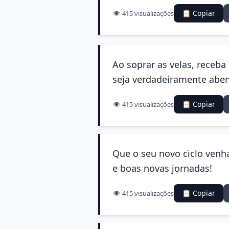
📋 Copiar
👁️ 415 visualizações
Ao soprar as velas, receb
seja verdadeiramente abe
📋 Copiar
👁️ 415 visualizações
Que o seu novo ciclo venha
e boas novas jornadas!
📋 Copiar
👁️ 415 visualizações