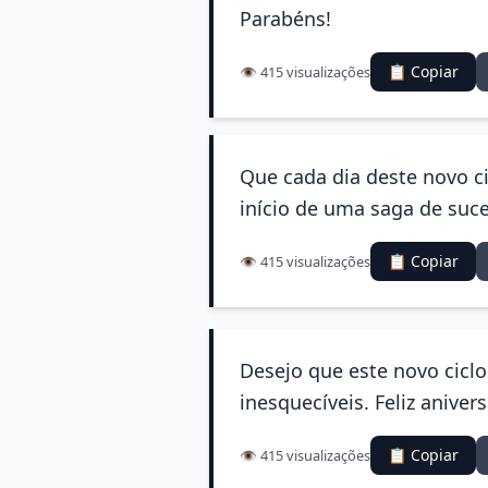
Parabéns!
📋 Copiar
👁️ 415 visualizações
Que cada dia deste novo c
início de uma saga de suc
📋 Copiar
👁️ 415 visualizações
Desejo que este novo cic
inesquecíveis. Feliz anivers
📋 Copiar
👁️ 415 visualizações