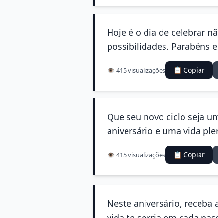
Hoje é o dia de celebrar n
possibilidades. Parabéns 
📋 Copiar
👁️ 415 visualizações
Que seu novo ciclo seja um
aniversário e uma vida ple
📋 Copiar
👁️ 415 visualizações
Neste aniversário, receba 
vida te sorria em cada pas