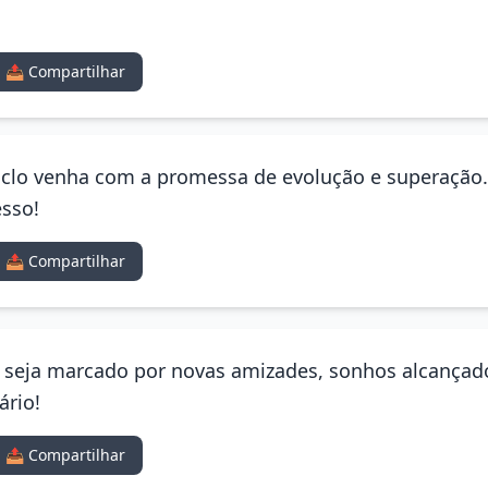
📤 Compartilhar
iclo venha com a promessa de evolução e superação. 
esso!
📤 Compartilhar
lo seja marcado por novas amizades, sonhos alcanç
ário!
📤 Compartilhar