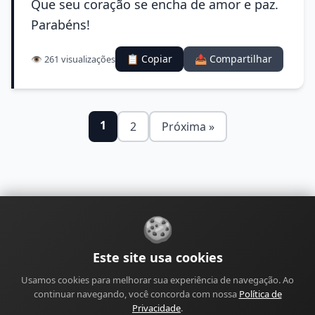
Que seu coração se encha de amor e paz.
Parabéns!
📋 Copiar
📤 Compartilhar
👁️ 261 visualizações
1
2
Próxima »
🍪
Sobre
Contato
Política de Privacidade
Este site usa cookies
Política de Cookies
Política Editorial
Usamos cookies para melhorar sua experiência de navegação. Ao
Política de Correções
Política de Monetização
continuar navegando, você concorda com nossa
Política de
Perfil do Autor
Termos de Uso
Site
Sitemap
Privacidade
.