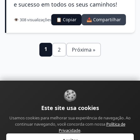
e sucesso em todos os seus caminhos!
📋 Copiar
📤 Compartilhar
👁️ 308 visualizações
1
2
Próxima »
🍪
Sobre
Contato
Política de Privacidade
Este site usa cookies
Política de Cookies
Política Editorial
Usamos cookies para melhorar sua experiência de navegação. Ao
Política de Correções
Política de Monetização
continuar navegando, você concorda com nossa
Política de
Perfil do Autor
Termos de Uso
Site
Sitemap
Privacidade
.