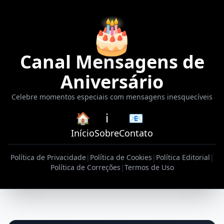
🎂
Canal Mensagens de
Aniversário
Celebre momentos especiais com mensagens inesquecíveis
🏠
ℹ️
📧
Início
Sobre
Contato
Política de Privacidade
|
Política de Cookies
|
Política Editorial
|
Política de Correções
|
Termos de Uso