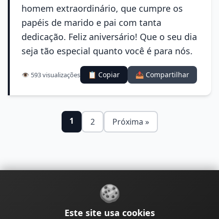
homem extraordinário, que cumpre os
papéis de marido e pai com tanta
dedicação. Feliz aniversário! Que o seu dia
seja tão especial quanto você é para nós.
📋 Copiar
📤 Compartilhar
👁️ 593 visualizações
1
2
Próxima »
🍪
Sobre
Contato
Política de Privacidade
Este site usa cookies