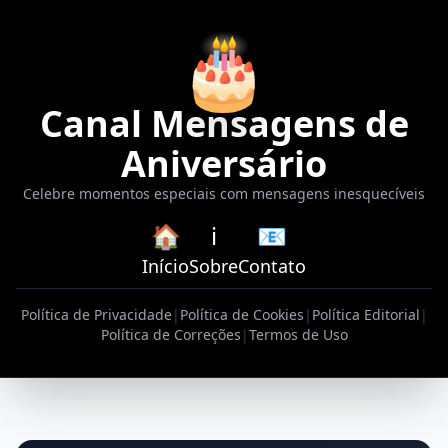
🎂
Canal Mensagens de
Aniversário
Celebre momentos especiais com mensagens inesquecíveis
🏠
ℹ️
📧
Início
Sobre
Contato
Política de Privacidade
|
Política de Cookies
|
Política Editorial
|
Política de Correções
|
Termos de Uso