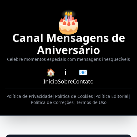
🎂
Canal Mensagens de
Aniversário
Celebre momentos especiais com mensagens inesquecíveis
🏠
ℹ️
📧
Início
Sobre
Contato
Política de Privacidade
|
Política de Cookies
|
Política Editorial
|
Política de Correções
|
Termos de Uso