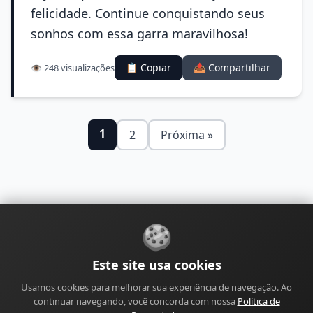
felicidade. Continue conquistando seus
sonhos com essa garra maravilhosa!
📋 Copiar
📤 Compartilhar
👁️ 248 visualizações
1
2
Próxima »
🍪
Sobre
Contato
Política de Privacidade
Este site usa cookies
Política de Cookies
Política Editorial
Usamos cookies para melhorar sua experiência de navegação. Ao
Política de Correções
Política de Monetização
continuar navegando, você concorda com nossa
Política de
Perfil do Autor
Termos de Uso
Site
Sitemap