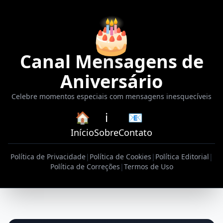
🎂
Canal Mensagens de
Aniversário
Celebre momentos especiais com mensagens inesquecíveis
🏠
ℹ️
📧
Início
Sobre
Contato
Política de Privacidade
|
Política de Cookies
|
Política Editorial
|
Política de Correções
|
Termos de Uso