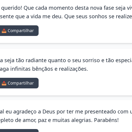
ho querido! Que cada momento desta nova fase seja v
esente que a vida me deu. Que seus sonhos se realiz
📤 Compartilhar
ia seja tão radiante quanto o seu sorriso e tão espec
aga infinitas bênçãos e realizações.
📤 Compartilhar
ial eu agradeço a Deus por ter me presenteado com u
epleto de amor, paz e muitas alegrias. Parabéns!