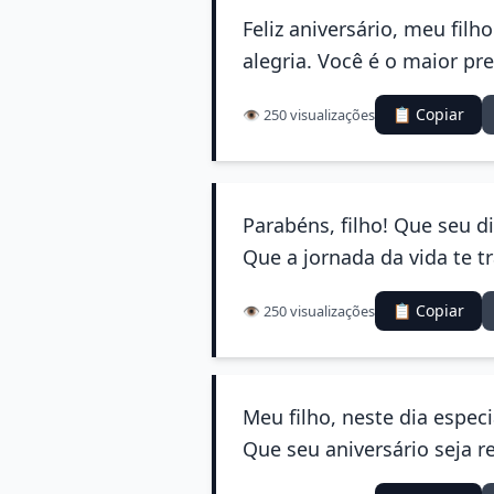
Feliz aniversário, meu fil
alegria. Você é o maior pr
📋 Copiar
👁️ 250 visualizações
Parabéns, filho! Que seu d
Que a jornada da vida te tr
📋 Copiar
👁️ 250 visualizações
Meu filho, neste dia espec
Que seu aniversário seja r