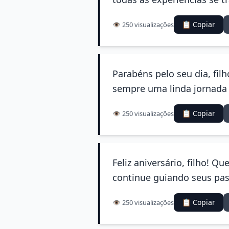
📋 Copiar
👁️ 250 visualizações
Parabéns pelo seu dia, fil
sempre uma linda jornada r
📋 Copiar
👁️ 250 visualizações
Feliz aniversário, filho! 
continue guiando seus pas
📋 Copiar
👁️ 250 visualizações