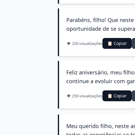
Parabéns, filho! Que neste
oportunidade de se superar
📋 Copiar
👁️ 250 visualizações
Feliz aniversário, meu fil
continue a evoluir com ga
📋 Copiar
👁️ 250 visualizações
Meu querido filho, neste a
todas as experiências se 