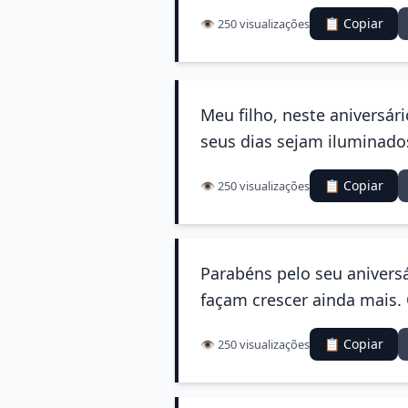
📋 Copiar
👁️ 250 visualizações
Meu filho, neste aniversár
seus dias sejam iluminados
📋 Copiar
👁️ 250 visualizações
Parabéns pelo seu aniversá
façam crescer ainda mais.
📋 Copiar
👁️ 250 visualizações