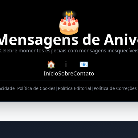
🎂
Mensagens de Aniv
Celebre momentos especiais com mensagens inesquecívei
🏠
ℹ️
📧
Início
Sobre
Contato
vacidade
|
Política de Cookies
|
Política Editorial
|
Política de Correções