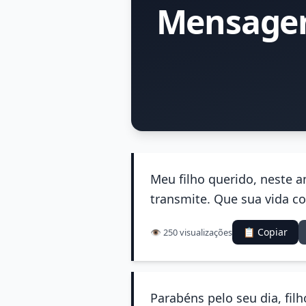
Mensagem
Meu filho querido, neste a
transmite. Que sua vida con
📋 Copiar
👁️ 250 visualizações
Parabéns pelo seu dia, fil