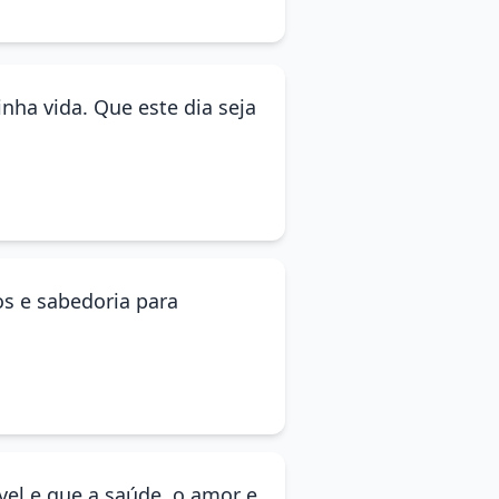
nha vida. Que este dia seja
os e sabedoria para
vel e que a saúde, o amor e