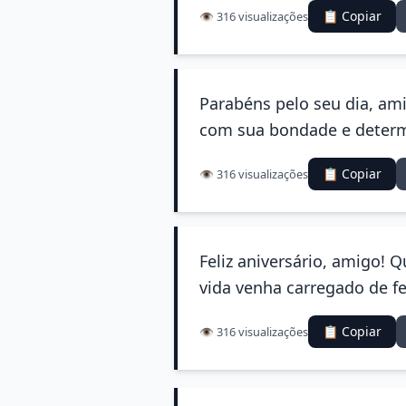
📋 Copiar
👁️ 316 visualizações
Parabéns pelo seu dia, ami
com sua bondade e deter
📋 Copiar
👁️ 316 visualizações
Feliz aniversário, amigo! 
vida venha carregado de fe
📋 Copiar
👁️ 316 visualizações