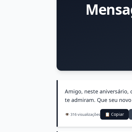
Mensa
Amigo, neste aniversário,
te admiram. Que seu novo c
📋 Copiar
👁️ 316 visualizações