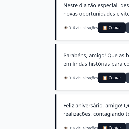
Neste dia tão especial, d
novas oportunidades e vitó
📋 Copiar
👁️ 316 visualizações
Parabéns, amigo! Que as 
em lindas histórias para co
📋 Copiar
👁️ 316 visualizações
Feliz aniversário, amigo! 
realizações, contagiando t
📋 Copiar
👁️ 316 visualizações