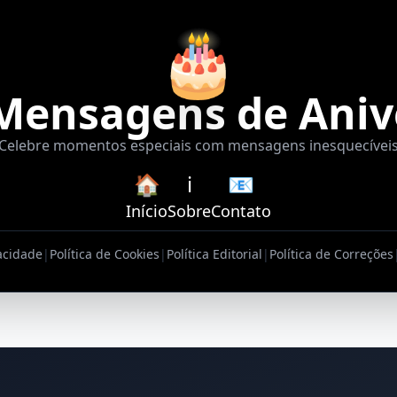
🎂
Mensagens de Aniv
Celebre momentos especiais com mensagens inesquecívei
🏠
ℹ️
📧
Início
Sobre
Contato
vacidade
|
Política de Cookies
|
Política Editorial
|
Política de Correções