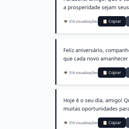
a prosperidade sejam seus
📋 Copiar
👁️ 316 visualizações
Feliz aniversário, companh
que cada novo amanhecer t
📋 Copiar
👁️ 316 visualizações
Hoje é o seu dia, amigo! 
muitas oportunidades para 
📋 Copiar
👁️ 316 visualizações