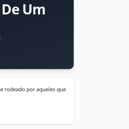
 De Um
l
s e rodeado por aqueles que