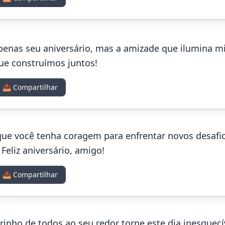
penas seu aniversário, mas a amizade que ilumina mi
e construímos juntos!
📤 Compartilhar
 que você tenha coragem para enfrentar novos desafi
Feliz aniversário, amigo!
📤 Compartilhar
inho de todos ao seu redor torne este dia inesquecí