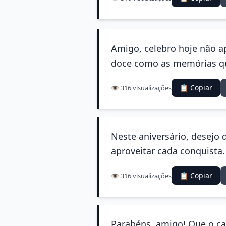
Amigo, celebro hoje não a
doce como as memórias qu
📋 Copiar
👁️ 316 visualizações
Neste aniversário, desejo
aproveitar cada conquista. 
📋 Copiar
👁️ 316 visualizações
Parabéns, amigo! Que o car