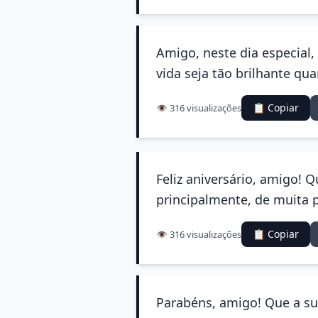
Amigo, neste dia especial,
vida seja tão brilhante qu
📋 Copiar
👁️ 316 visualizações
Feliz aniversário, amigo! Q
principalmente, de muita 
📋 Copiar
👁️ 316 visualizações
Parabéns, amigo! Que a su