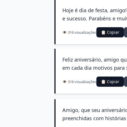
Hoje é dia de festa, amigo
e sucesso. Parabéns e muit
📋 Copiar
👁️ 316 visualizações
Feliz aniversário, amigo q
em cada dia motivos para s
📋 Copiar
👁️ 316 visualizações
Amigo, que seu aniversári
preenchidas com histórias d