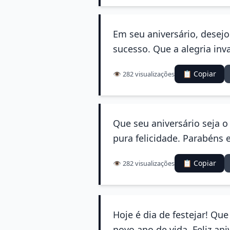
Em seu aniversário, desej
sucesso. Que a alegria inv
📋 Copiar
👁️ 282 visualizações
Que seu aniversário seja 
pura felicidade. Parabéns 
📋 Copiar
👁️ 282 visualizações
Hoje é dia de festejar! Qu
novo ano de vida. Feliz ani