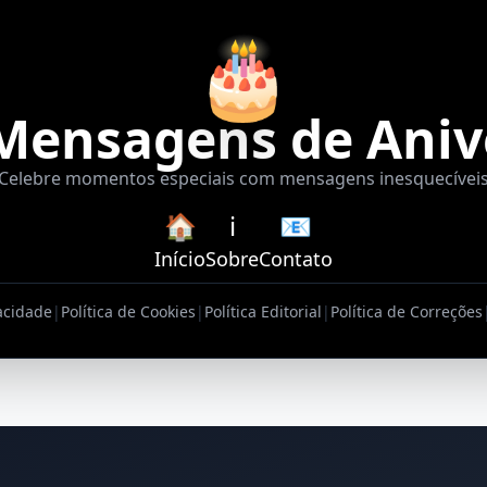
🎂
Mensagens de Aniv
Celebre momentos especiais com mensagens inesquecívei
🏠
ℹ️
📧
Início
Sobre
Contato
vacidade
|
Política de Cookies
|
Política Editorial
|
Política de Correções