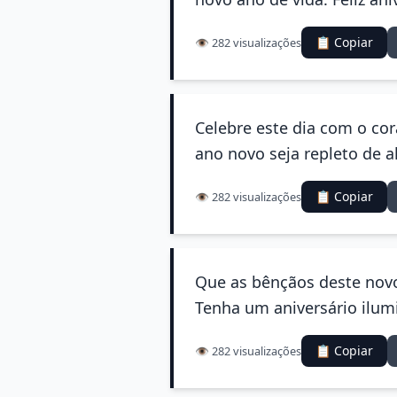
📋 Copiar
👁️ 282 visualizações
Celebre este dia com o co
ano novo seja repleto de a
📋 Copiar
👁️ 282 visualizações
Que as bênçãos deste novo
Tenha um aniversário ilum
📋 Copiar
👁️ 282 visualizações