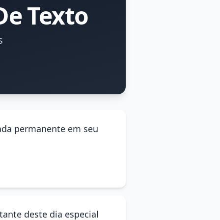
De Texto
s
orada permanente em seu
ante deste dia especial