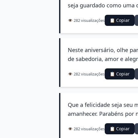
seja guardado como uma d
📋 Copiar
👁️ 282 visualizações
Neste aniversário, olhe pa
de sabedoria, amor e alegri
📋 Copiar
👁️ 282 visualizações
Que a felicidade seja seu 
amanhecer. Parabéns por 
📋 Copiar
👁️ 282 visualizações