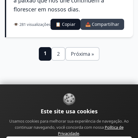
a paixão que nos une continuem a
florescer em nossos dias.
📋 Copiar
📤 Compartilhar
👁️ 281 visualizações
1
2
Próxima »
🍪
Sobre
Contato
Política de Privacidade
Este site usa cookies
Política de Cookies
Política Editorial
Usamos cookies para melhorar sua experiência de navegação. Ao
Política de Correções
Política de Monetização
continuar navegando, você concorda com nossa
Política de
Perfil do Autor
Termos de Uso
Site
Sitemap
Privacidade
.