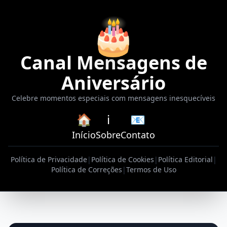
🎂
Canal Mensagens de
Aniversário
Celebre momentos especiais com mensagens inesquecíveis
🏠
ℹ️
📧
Início
Sobre
Contato
Política de Privacidade
|
Política de Cookies
|
Política Editorial
|
Política de Correções
|
Termos de Uso