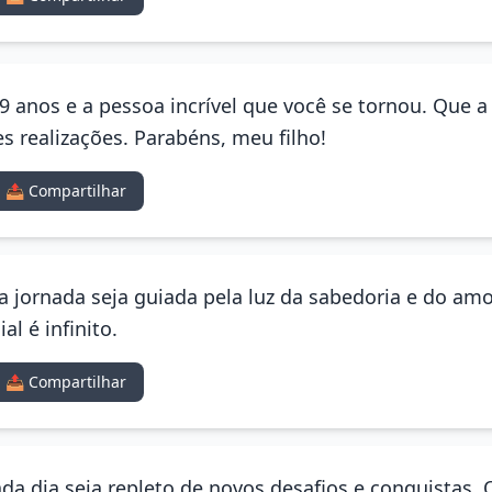
9 anos e a pessoa incrível que você se tornou. Que 
es realizações. Parabéns, meu filho!
📤 Compartilhar
sua jornada seja guiada pela luz da sabedoria e do am
al é infinito.
📤 Compartilhar
da dia seja repleto de novos desafios e conquistas.