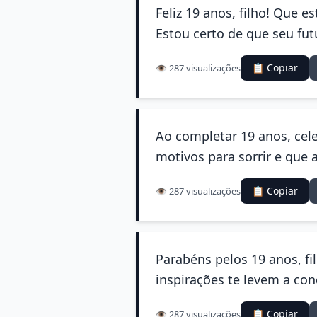
Feliz 19 anos, filho! Que e
Estou certo de que seu fut
📋 Copiar
👁️ 287 visualizações
Ao completar 19 anos, cel
motivos para sorrir e que a
📋 Copiar
👁️ 287 visualizações
Parabéns pelos 19 anos, fi
inspirações te levem a con
📋 Copiar
👁️ 287 visualizações