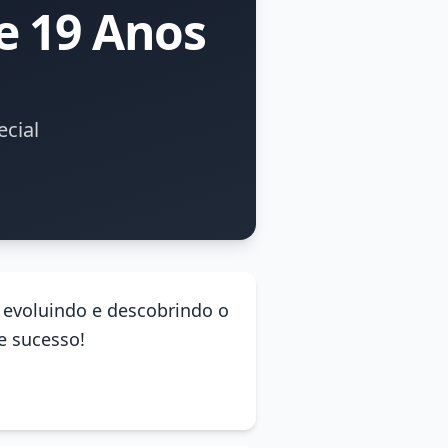
e 19 Anos
cial
 evoluindo e descobrindo o
e sucesso!