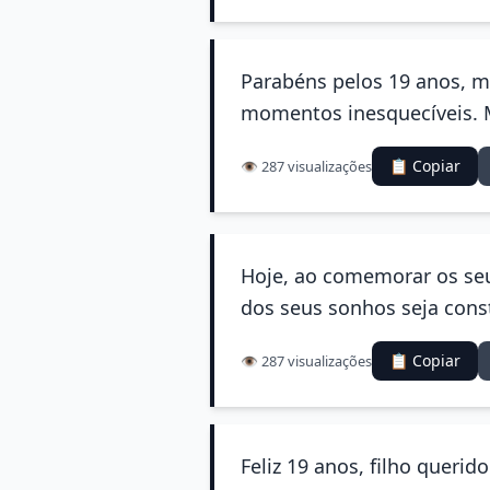
Parabéns pelos 19 anos, m
momentos inesquecíveis. M
📋 Copiar
👁️ 287 visualizações
Hoje, ao comemorar os seu
dos seus sonhos seja const
📋 Copiar
👁️ 287 visualizações
Feliz 19 anos, filho quer