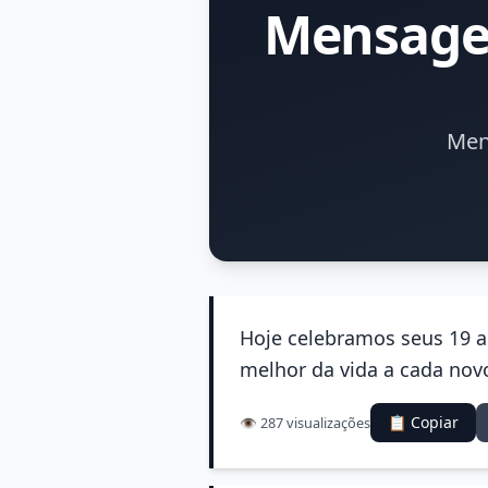
Mensagem
Men
Hoje celebramos seus 19 a
melhor da vida a cada novo
📋 Copiar
👁️ 287 visualizações