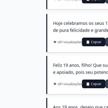
Hoje celebramos os seus 1
de pura felicidade e grand
📋 Copiar
👁️ 287 visualizações
Feliz 19 anos, filho! Que 
e apoiado, pois seu potenci
📋 Copiar
👁️ 287 visualizações
Aos 19 anos, desejo que ca