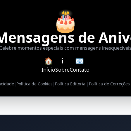
🎂
Mensagens de Aniv
Celebre momentos especiais com mensagens inesquecívei
🏠
ℹ️
📧
Início
Sobre
Contato
vacidade
|
Política de Cookies
|
Política Editorial
|
Política de Correções