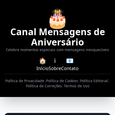
🎂
Canal Mensagens de
Aniversário
Celebre momentos especiais com mensagens inesquecíveis
🏠
ℹ️
📧
Início
Sobre
Contato
Política de Privacidade
|
Política de Cookies
|
Política Editorial
|
Política de Correções
|
Termos de Uso