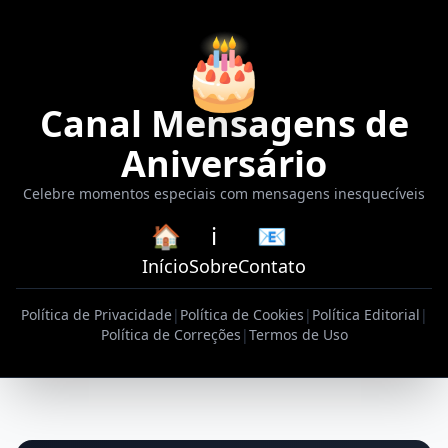
🎂
Canal Mensagens de
Aniversário
Celebre momentos especiais com mensagens inesquecíveis
🏠
ℹ️
📧
Início
Sobre
Contato
Política de Privacidade
|
Política de Cookies
|
Política Editorial
|
Política de Correções
|
Termos de Uso