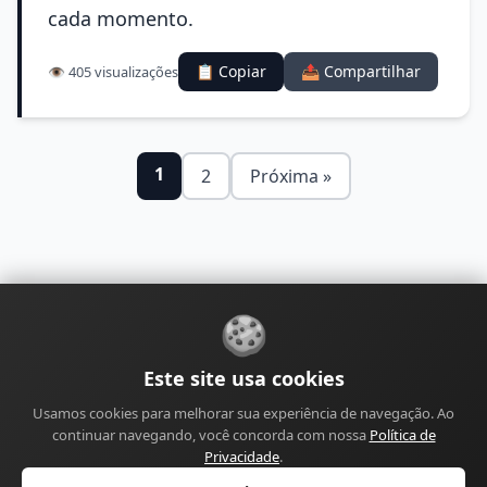
cada momento.
📋 Copiar
📤 Compartilhar
👁️ 405 visualizações
1
2
Próxima »
🍪
Sobre
Contato
Política de Privacidade
Este site usa cookies
Política de Cookies
Política Editorial
Usamos cookies para melhorar sua experiência de navegação. Ao
Política de Correções
Política de Monetização
continuar navegando, você concorda com nossa
Política de
Perfil do Autor
Termos de Uso
Site
Sitemap
Privacidade
.