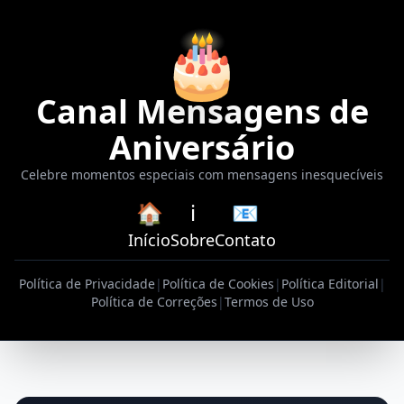
🎂
Canal Mensagens de
Aniversário
Celebre momentos especiais com mensagens inesquecíveis
🏠
ℹ️
📧
Início
Sobre
Contato
Política de Privacidade
|
Política de Cookies
|
Política Editorial
|
Política de Correções
|
Termos de Uso