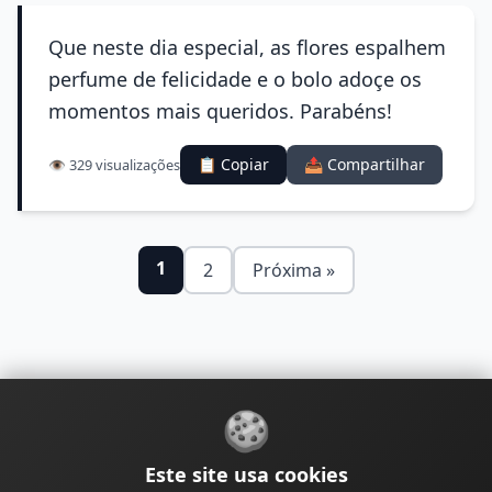
Que neste dia especial, as flores espalhem
perfume de felicidade e o bolo adoçe os
momentos mais queridos. Parabéns!
📋 Copiar
📤 Compartilhar
👁️ 329 visualizações
1
2
Próxima »
🍪
Sobre
Contato
Política de Privacidade
Este site usa cookies