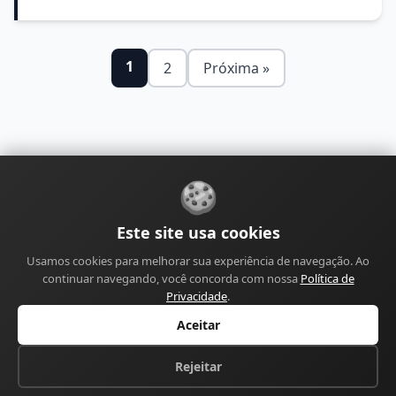
1
2
Próxima »
🍪
Sobre
Contato
Política de Privacidade
Este site usa cookies
Política de Cookies
Política Editorial
Usamos cookies para melhorar sua experiência de navegação. Ao
Política de Correções
Política de Monetização
continuar navegando, você concorda com nossa
Política de
Perfil do Autor
Termos de Uso
Site
Sitemap
Privacidade
.
Aceitar
© 2026 Canal Mensagens de Aniversário. Todos os
direitos reservados.
Rejeitar